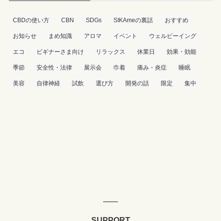
CBDの使い方
CBN
SDGs
SIKAmeの裏話
おすすめ
お知らせ
まめ知識
アロマ
イベント
ウェルビーイング
エコ
ビギナーさま向け
リラックス
休業日
効果・効能
季節
安全性・法律
展示会
巾着
痛み・炎症
睡眠
美容
自律神経
試飲
選び方
開発の話
限定
集中
SUPPORT