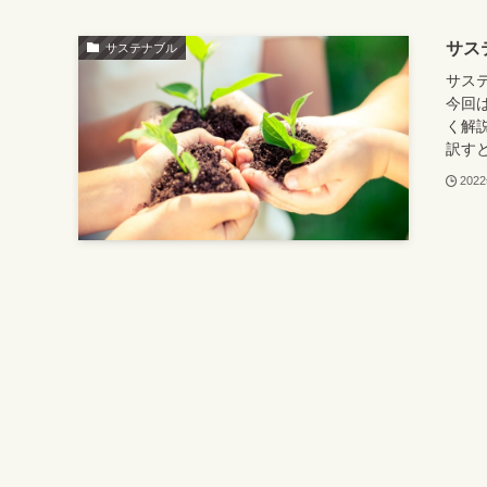
サス
サステナブル
サステ
今回
く解説
訳すと
202