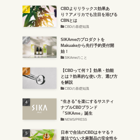
CBDよりリラックス効果あ
り？アメリカでも注目を浴びる
CBNとは
CBDの基礎知識
SIKAmeのプロダクトを
Makuakeから先行予約受付開
始！
SIKAmeのこと
【CBDって何？】効果・効能
とは？効果的な使い方、選び方
を解説
CBDの基礎知識
“生きる”を楽にするサスティ
ナブルCBDブランド
「SIKAme」誕生
NEWS/PRESS
日本で合法のCBDはキマる？
違法でない大麻製品の安全性を