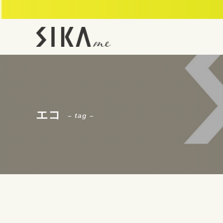
エコ
– tag –