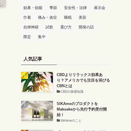
効果・効能
季節
安全性・法律
展示会
巾着
痛み・炎症
睡眠
美容
自律神経
試飲
選び方
開発の話
限定
集中
人気記事
CBDよりリラックス効果あ
り？アメリカでも注目を浴びる
CBNとは
CBDの基礎知識
SIKAmeのプロダクトを
Makuakeから先行予約受付開
始！
SIKAmeのこと