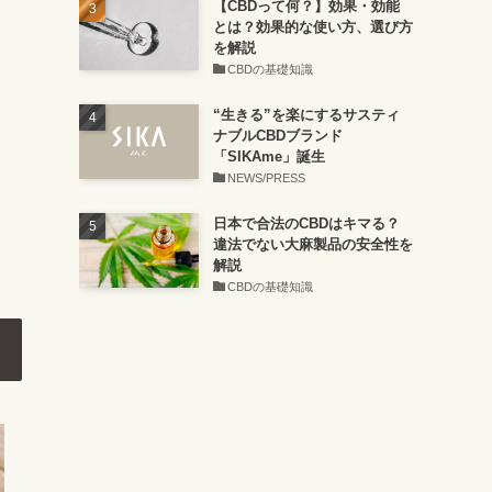
【CBDって何？】効果・効能
とは？効果的な使い方、選び方
を解説
CBDの基礎知識
“生きる”を楽にするサスティ
ナブルCBDブランド
「SIKAme」誕生
NEWS/PRESS
日本で合法のCBDはキマる？
違法でない大麻製品の安全性を
解説
CBDの基礎知識